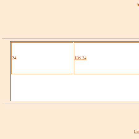
A
24
HW 24
Le